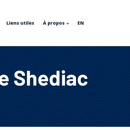
Liens utiles
À propos
EN
de Shediac