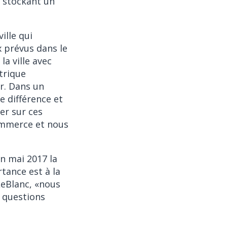
n stockant un
ille qui
x prévus dans le
la ville avec
trique
er. Dans un
ne différence et
er sur ces
commerce et nous
en mai 2017 la
tance est à la
LeBlanc, «nous
s questions