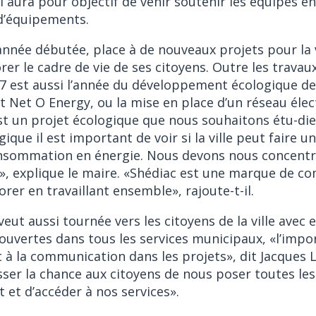
 aura pour objectif de venir soutenir les équipes e
’équipements.
année débutée, place à de nouveaux projets pour la v
rer le cadre de vie de ses citoyens. Outre les travau
17 est aussi l’année du développement écologique de 
et Net O Energy, ou la mise en place d’un réseau élec
’est un projet écologique que nous souhaitons étu-di
ique il est important de voir si la ville peut faire u
onsommation en énergie. Nous devons nous concentr
r», explique le maire. «Shédiac est une marque de 
rer en travaillant ensemble», rajoute-t-il.
eut aussi tournée vers les citoyens de la ville avec 
ouvertes dans tous les services municipaux, «l’impor
 à la communication dans les projets», dit Jacques 
isser la chance aux citoyens de nous poser toutes le
t et d’accéder à nos services».