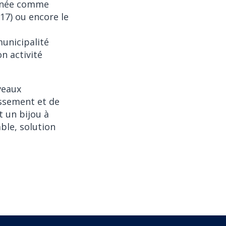
année comme
17) ou encore le
municipalité
n activité
veaux
issement et de
t un bijou à
ble, solution