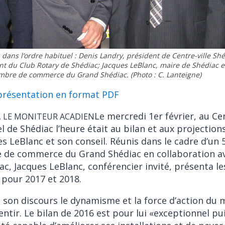
dans l’ordre habituel : Denis Landry, président de Centre-ville S
nt du Club Rotary de Shédiac; Jacques LeBlanc, maire de Shédiac e
mbre de commerce du Grand Shédiac. (Photo : C. Lanteigne)
 présentation en format PDF
Le mercredi 1er février, au Ce
c, LE MONITEUR ACADIEN
l de Shédiac l’heure était au bilan et aux projection
ues LeBlanc et son conseil. Réunis dans le cadre d’un 
 de commerce du Grand Shédiac en collaboration av
ac, Jacques LeBlanc, conférencier invité, présenta le
r pour 2017 et 2018.
 son discours le dynamisme et la force d’action du 
sentir. Le bilan de 2016 est pour lui «exceptionnel pu