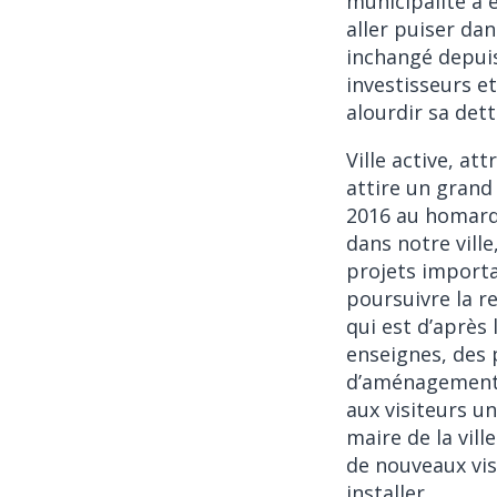
municipalité a 
aller puiser da
inchangé depuis
investisseurs et
alourdir sa dett
Ville active, at
attire un grand
2016 au homard 
dans notre ville
projets importa
poursuivre la re
qui est d’après 
enseignes, des 
d’aménagements q
aux visiteurs u
maire de la vill
de nouveaux visi
installer.