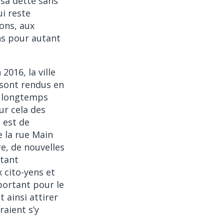
 sa dette sans
ui reste
ions, aux
ans pour autant
2016, la ville
 sont rendus en
s longtemps
ur cela des
 est de
e la rue Main
re, de nouvelles
utant
x cito-yens et
portant pour le
t ainsi attirer
raient s’y