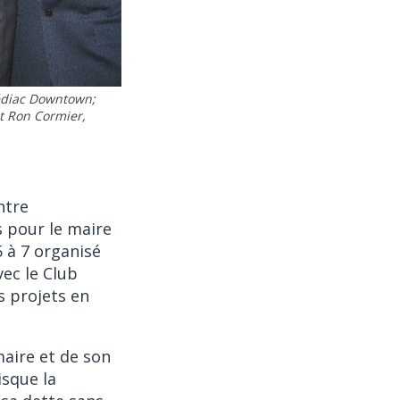
hédiac Downtown;
t Ron Cormier,
ntre
s pour le maire
5 à 7 organisé
ec le Club
s projets en
maire et de son
isque la