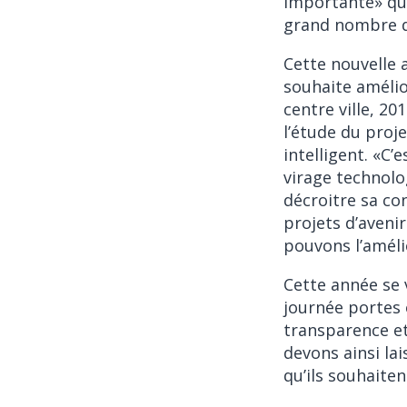
importante» qui
grand nombre d
Cette nouvelle 
souhaite amélio
centre ville, 20
l’étude du proj
intelligent. «C
virage technolog
décroitre sa c
projets d’aveni
pouvons l’amélio
Cette année se v
journée portes 
transparence et
devons ainsi la
qu’ils souhaiten