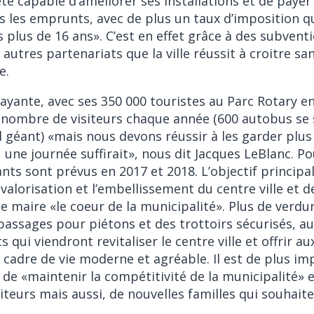
été capable d’améliorer ses installations et de payer
ns les emprunts, avec de plus un taux d’imposition q
 plus de 16 ans». C’est en effet grâce à des subvent
 autres partenariats que la ville réussit à croitre s
e.
trayante, avec ses 350 000 touristes au Parc Rotary en 
 nombre de visiteurs chaque année (600 autobus se
géant) «mais nous devons réussir à les garder plu
, une journée suffirait», nous dit Jacques LeBlanc. Po
nts sont prévus en 2017 et 2018. L’objectif principal
valorisation et l’embellissement du centre ville et d
le maire «le coeur de la municipalité». Plus de verdu
passages pour piétons et des trottoirs sécurisés, a
ui viendront revitaliser le centre ville et offrir au
n cadre de vie moderne et agréable. Il est de plus im
e de «maintenir la compétitivité de la municipalité» e
teurs mais aussi, de nouvelles familles qui souhaite