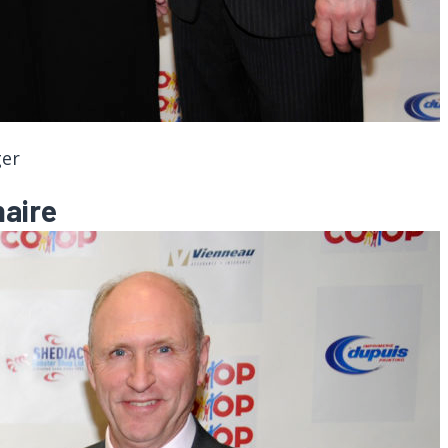
ger
naire